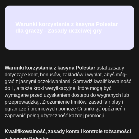
Warunki korzystania z kasyna Polestar
dla graczy - Zasady uczciwej gry
Warunki korzystania z kasyna Polestar
ustal zasady
dotyczące kont, bonusów, zakładów i wypłat, abyś mógł
grać z jasnymi oczekiwaniami. Sprawdź kwalifikowalność
do i , a także kroki weryfikacyjne, które mogą być
wymagane przed uzyskaniem dostępu do wygranych lub
przeprowadzką . Zrozumienie limitów, zasad fair play i
ograniczeń premiowych pomoże Ci uniknąć opóźnień i
zapewnić pełną użyteczność każdej promocji.
Kwalifikowalność, zasady konta i kontrole tożsamości
w kasynie Polestar