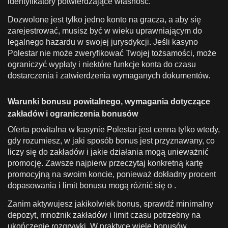
identyfikatory potwierdzające własność.
Dozwolone jest tylko jedno konto na gracza, a aby się
zarejestrować, musisz być w wieku uprawniającym do
legalnego hazardu w swojej jurysdykcji. Jeśli kasyno
Polestar nie może zweryfikować Twojej tożsamości, może
ograniczyć wypłaty i niektóre funkcje konta do czasu
dostarczenia i zatwierdzenia wymaganych dokumentów.
Warunki bonusu powitalnego, wymagania dotyczące
zakładów i ograniczenia bonusów
Oferta powitalna w kasynie Polestar jest cenna tylko wtedy,
gdy rozumiesz, w jaki sposób bonus jest przyznawany, co
liczy się do zakładów i jakie działania mogą unieważnić
promocję. Zawsze najpierw przeczytaj konkretną kartę
promocyjną na swoim koncie, ponieważ dokładny procent
dopasowania i limit bonusu mogą różnić się o .
Zanim aktywujesz jakikolwiek bonus, sprawdź minimalny
depozyt, mnożnik zakładów i limit czasu potrzebny na
ukończenie rozgrywki. W praktyce wiele bonusów