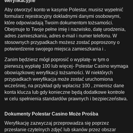
weryfikacyjne
Aby otworzyć konto w kasynie Polestar, musisz wypełnić
formularz rejestracyjny dokładnymi danymi osobowymi,
które odpowiadają Twoim dokumentom tożsamości.
Obejmuje to Twoje pełne imię i nazwisko, datę urodzenia,
adres zamieszkania, adres e-mail i numer telefonu. W
stosownych przypadkach możesz zostać poproszony o
potwierdzenie swojego miejsca zamieszkania i .
Zanim będziesz mógł poprosić o wypłatę- w tym o
pierwszą wypłatę 100 lub więcej- Polestar Casino wymaga
obowiązkowej weryfikacji tożsamości. W niektórych
przypadkach weryfikacja może zostać uruchomiona
wcześniej, na przykład gdy wpłacisz 100 , zmienisz dane
konta klucza lub gdy konieczne będą dodatkowe kontrole
w celu spełnienia standardów prawnych i bezpieczeństwa.
Dokumenty Polestar Casino Może Prośba
Weryfikację zazwyczaj przeprowadza się poprzez
przesłanie czytelnych zdjęć lub skanów przez obszar