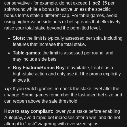
conservative - for example, do not exceed
(_sc2_)5
per
spin/round while a bonus is active unless the specific
bonus terms state a different cap. For table games, avoid
using higher-value side bets or bet spreads that effectively
raise your total stake beyond the permitted level.
Slots:
the limit is typically assessed per spin, including
features that increase the total stake.
Table games:
the limit is assessed per round, and
may include side bets.
Buy Feature/Bonus Buy:
if available, treat it as a
high-stake action and only use it if the promo explicitly
allows it.
Tip:
If you switch games, re-check the stake level after the
change. Some games remember the last-used bet size and
can reopen above the safe threshold.
How to stay compliant:
lower your stake before enabling
Autoplay, avoid rapid bet increases after a win, and do not
attempt to “rush” wagering with oversized spins.