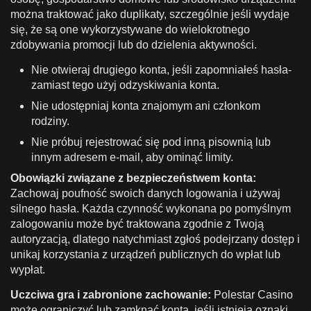
można traktować jako duplikaty, szczególnie jeśli wydaje
się, że są one wykorzystywane do wielokrotnego
zdobywania promocji lub do dzielenia aktywności.
Nie otwieraj drugiego konta, jeśli zapomniałeś hasła-
zamiast tego użyj odzyskiwania konta.
Nie udostępniaj konta znajomym ani członkom
rodziny.
Nie próbuj rejestrować się pod inną pisownią lub
innym adresem e-mail, aby ominąć limity.
Obowiązki związane z bezpieczeństwem konta:
Zachowaj poufność swoich danych logowania i używaj
silnego hasła. Każda czynność wykonana po pomyślnym
zalogowaniu może być traktowana zgodnie z Twoją
autoryzacją, dlatego natychmiast zgłoś podejrzany dostęp i
unikaj korzystania z urządzeń publicznych do wpłat lub
wypłat.
Uczciwa gra i zabronione zachowanie:
Polestar Casino
może ograniczyć lub zamknąć konta, jeśli istnieją oznaki