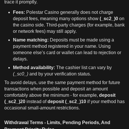
trace it promptly.
Fees:
Polestar Casino generally does not charge
deposit fees, meaning many options show
(_sc2_)0
on
the casino side. Third-party charges (for example, bank
or network fees) may still apply.
Name matching:
Deposits must be made using a
payment method registered in your name. Using
someone else’s card or wallet can lead to rejection or
delays.
Method availability:
The cashier list can vary by
(_sc0_)
and by your verification status.
To avoid delays, use the same payment method for future
transactions when possible and deposit an amount
comfortably above the minimum - for example,
deposit
(_sc2_)20
instead of
deposit (_sc2_)10
if your method has
occasional small-amount restrictions.
Withdrawal Terms - Limits, Pending Periods, And