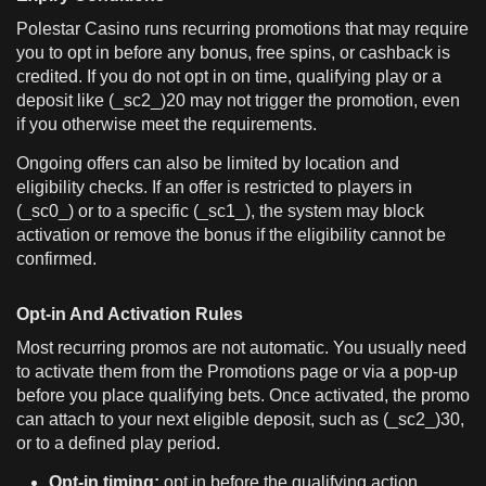
Polestar Casino runs recurring promotions that may require
you to opt in before any bonus, free spins, or cashback is
credited. If you do not opt in on time, qualifying play or a
deposit like (_sc2_)20 may not trigger the promotion, even
if you otherwise meet the requirements.
Ongoing offers can also be limited by location and
eligibility checks. If an offer is restricted to players in
(_sc0_) or to a specific (_sc1_), the system may block
activation or remove the bonus if the eligibility cannot be
confirmed.
Opt-in And Activation Rules
Most recurring promos are not automatic. You usually need
to activate them from the Promotions page or via a pop-up
before you place qualifying bets. Once activated, the promo
can attach to your next eligible deposit, such as (_sc2_)30,
or to a defined play period.
Opt-in timing:
opt in before the qualifying action