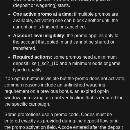
(deposit or wagering) starts.
One active promo at a time:
if multiple promos are
available, activating one can block another until the
current one is finished or cancelled.
Account-level eligibility:
the promo applies only to
the account that opted in and cannot be shared or
transferred.
Required actions:
some promos need a minimum
deposit like (_sc2_)10 and a minimum odds or game
type to qualify.
If an opt-in button is visible but the promo does not activate,
common reasons include an unfinished wagering
requirement on a previous bonus, an expired opt-in
window, or missing account verification that is required for
the specific campaign.
Some promotions use a promo code. Codes must be
entered exactly as provided during the deposit flow or in
the promo activation field. A code entered after the deposit