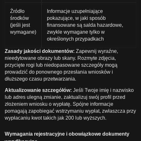
Źródło
Informacje uzupełniające
środków
pokazujące, w jaki sposób
(jeśli jest
finansowane są salda hazardowe,
wymagane)
zwykle wymagane tylko w
określonych przypadkach
Zasady jakości dokumentów:
Zapewnij wyraźne,
nieedytowane obrazy lub skany. Rozmyte zdjęcia,
przycięte rogi lub niedopasowane szczegóły mogą
prowadzić do ponownego przesłania wniosków i
dłuższego czasu przetwarzania.
Aktualizowanie szczegółów:
Jeśli Twoje imię i nazwisko
lub adres ulegną zmianie, zaktualizuj swój profil przed
złożeniem wniosku o wypłatę. Spójne informacje
pomagają zapobiegać wstrzymaniu wypłat, zwłaszcza przy
wypłacaniu kwot takich jak 200 lub wyższych.
Wymagania rejestracyjne i obowiązkowe dokumenty