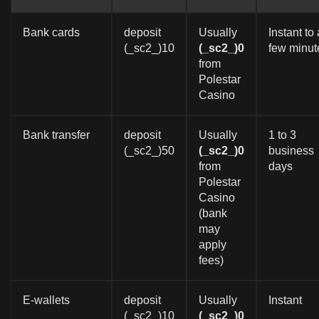
Bank cards
deposit
Usually
Instant to 
(_sc2_)10
(_sc2_)0
few minut
from
Polestar
Casino
Bank transfer
deposit
Usually
1 to 3
(_sc2_)50
(_sc2_)0
business
from
days
Polestar
Casino
(bank
may
apply
fees)
E-wallets
deposit
Usually
Instant
(_sc2_)10
(_sc2_)0