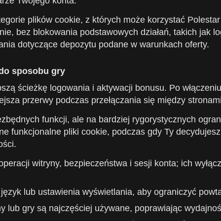
arze Twojego konta.
ategorie plików cookie, z których może korzystać Poles
enie, bez blokowania podstawowych działań, takich jak 
nia dotyczące depozytu podane w warunkach oferty.
 do sposobu gry
bszą ścieżkę logowania i aktywacji bonusu. Po włączen
niejsza przerwy podczas przełączania się między stronam
iezbędnych funkcji, ale na bardziej rygorystycznych ogra
e funkcjonalne pliki cookie, podczas gdy Ty decydujes
ości.
racji witryny, bezpieczeństwa i sesji konta; ich wyłą
k język lub ustawienia wyświetlania, aby ograniczyć powt
y lub gry są najczęściej używane, poprawiając wydajność