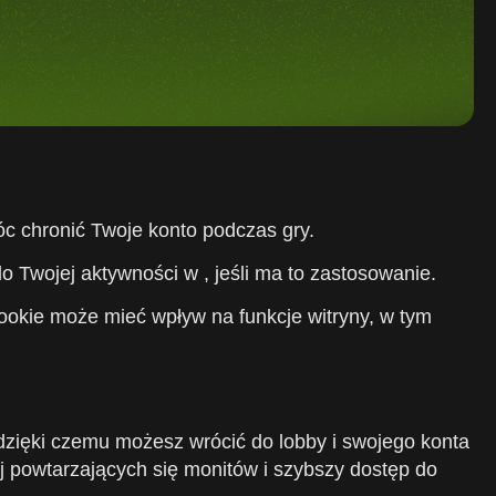
c chronić Twoje konto podczas gry.
o Twojej aktywności w , jeśli ma to zastosowanie.
okie może mieć wpływ na funkcje witryny, w tym
 dzięki czemu możesz wrócić do lobby i swojego konta
ej powtarzających się monitów i szybszy dostęp do