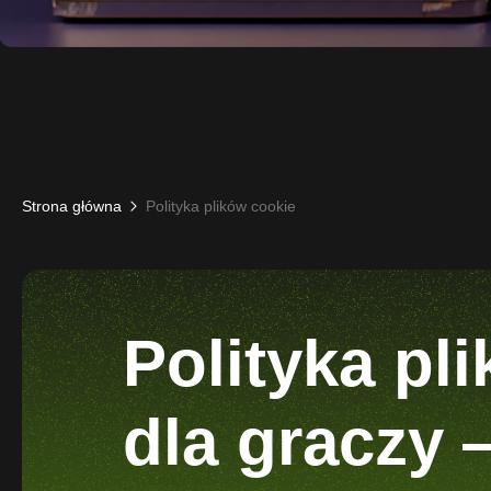
Strona główna
Polityka plików cookie
Polityka pl
dla graczy 