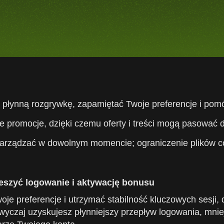
płynną rozgrywkę, zapamiętać Twoje preferencje i pomó
 promocje, dzięki czemu oferty i treści mogą pasować d
arządzać w dowolnym momencie; ograniczenie plików co
ieszyć logowanie i aktywację bonusu
je preferencje i utrzymać stabilność kluczowych sesji,
azwyczaj uzyskujesz płynniejszy przepływ logowania, mni