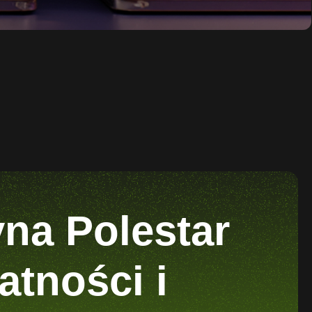
yna Polestar
atności i