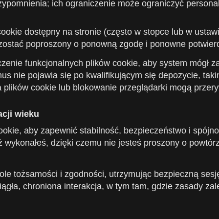
zypomnienia; ich ograniczenie może ograniczyć personal
ookie dostępny na stronie (często w stopce lub w ustawie
z zostać poproszony o ponowną zgodę i ponowne potwierd
zenie funkcjonalnych plików cookie, aby system mógł z
us nie pojawia się po kwalifikującym się depozycie, tak
a plików cookie lub blokowanie przeglądarki mogą przery
acji wieku
kie, aby zapewnić stabilność, bezpieczeństwo i spójność
ż wykonałeś, dzięki czemu nie jesteś proszony o powtórz
ntrole tożsamości i zgodności, utrzymując bezpieczną se
ągła, chroniona interakcja, w tym tam, gdzie zasady zale