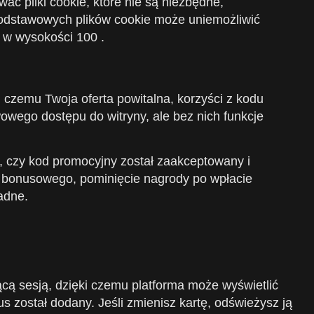
wać pliki cookie, które nie są niezbędne,
 podstawowych plików cookie może uniemożliwić
y w wysokości 100 .
 czemu Twoja oferta powitalna, korzyści z kodu
wego dostępu do witryny, ale bez nich funkcje
eś, czy kod promocyjny został zaakceptowany i
u bonusowego, pominięcie nagrody po wpłacie
adne.
ącą sesją, dzięki czemu platforma może wyświetlić
s został dodany. Jeśli zmienisz kartę, odświeżysz ją