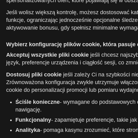
spersonalizowanych ofert, które pojawiają się w obsz
Jeśli wolisz większą kontrolę, możesz dostosować k
funkcje, ograniczając jednocześnie opcjonalne śledz
aktywowanie bonusu, gdy spełnisz minimalne wymaga
Wybierz konfigurację plików cookie, która pasuje
Akceptuj wszystkie pliki cookie
jeśli chcesz najszy
język, preferencje urządzenia i ciągłość sesji, co zm
Dostosuj pliki cookie
jeśli zależy Ci na szybkości n
Zrównoważona konfiguracja zwykle utrzymuje włączon
cookie do personalizacji promocji lub pomiaru wydajn
Ściśle konieczne
- wymagane do podstawowych ope
nawigację.
Funkcjonalny
- zapamiętuje preferencje, takie ja
Analityka
- pomaga kasynu zrozumieć, które stron