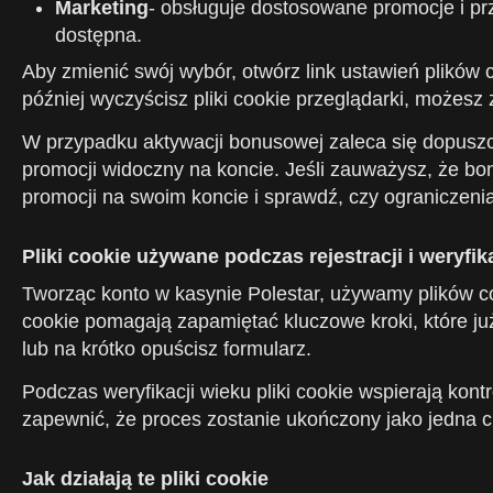
Marketing
- obsługuje dostosowane promocje i pr
dostępna.
Aby zmienić swój wybór, otwórz link ustawień plików c
później wyczyścisz pliki cookie przeglądarki, możes
W przypadku aktywacji bonusowej zaleca się dopuszc
promocji widoczny na koncie. Jeśli zauważysz, że bon
promocji na swoim koncie i sprawdź, czy ograniczeni
Pliki cookie używane podczas rejestracji i weryfik
Tworząc konto w kasynie Polestar, używamy plików coo
cookie pomagają zapamiętać kluczowe kroki, które ju
lub na krótko opuścisz formularz.
Podczas weryfikacji wieku pliki cookie wspierają ko
zapewnić, że proces zostanie ukończony jako jedna ci
Jak działają te pliki cookie